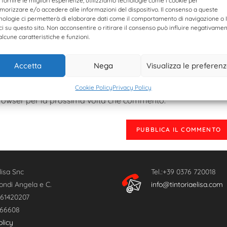
 fornire le migliori esperienze, utilizziamo tecnologie come i cookie per
orizzare e/o accedere alle informazioni del dispositivo. Il consenso a queste
nologie ci permetterà di elaborare dati come il comportamento di navigazione o 
ci su questo sito. Non acconsentire o ritirare il consenso può influire negativame
alcune caratteristiche e funzioni.
Accetta
Nega
Visualizza le preferen
Cookie Policy
Privacy Policy
 browser per la prossima volta che commento.
lisa Snc
Tel.:+39 0376 720018
ondi Angela e C.
info@tintoriaelisa.com
561420207
166608
olicy