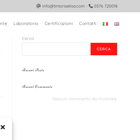
info@tintoriaelisa.com
-
0376 720018
nte
Laboratorio
Certificazioni
Contatti
Cerca
CERCA
Recent Posts
Recent Comments
Nessun commento da mostrare.