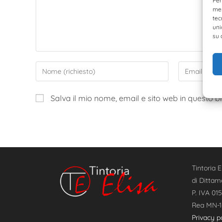
Per
mem
tec
uni
su 
Salva il mio nome, email e sito web in questo
Tintoria E
di Dittam
P. IVA 01
Rea MN-
Privacy p