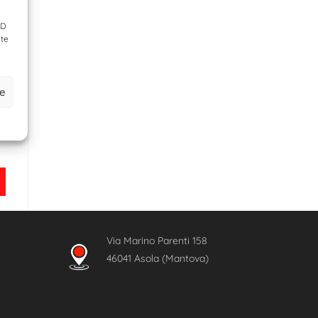
ID
nte
ze
Via Marino Parenti 158
46041 Asola (Mantova)