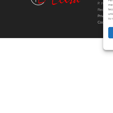
Per
P. IVA 01
mem
Rea MN-
tec
uni
Privacy p
su 
Cookie po