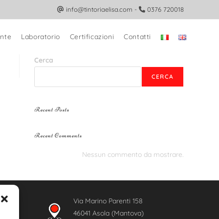
info@tintoriaelisa.com
-
0376 720018
nte
Laboratorio
Certificazioni
Contatti
Cerca
CERCA
Recent Posts
Recent Comments
Nessun commento da mostrare.
Via Marino Parenti 158
46041 Asola (Mantova)