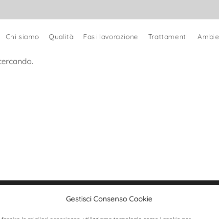
Chi siamo
Qualità
Fasi lavorazione
Trattamenti
Ambie
cercando.
Gestisci Consenso Cookie
lisa Snc
Tel.:+39 0376 720018
ondi Angela e C.
info@tintoriaelisa.com