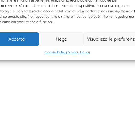
 fornire le migliori esperienze, utilizziamo tecnologie come i cookie per
561420207
orizzare e/o accedere alle informazioni del dispositivo. Il consenso a queste
166608
nologie ci permetterà di elaborare dati come il comportamento di navigazione o 
ci su questo sito. Non acconsentire o ritirare il consenso può influire negativame
olicy
alcune caratteristiche e funzioni.
licy
Accetta
Nega
Visualizza le preferen
Cookie Policy
Privacy Policy