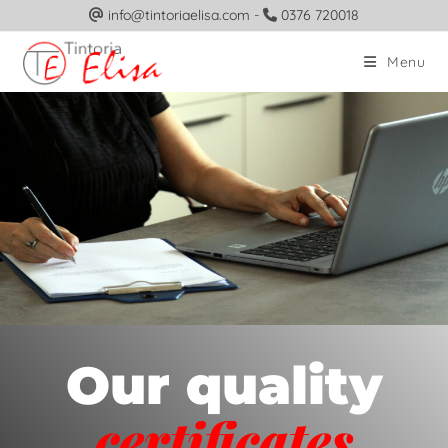
info@tintoriaelisa.com
-
0376 720018
Menu
Our quality
certificates