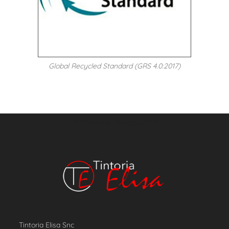
Global Recycled Standard (GRS 4.0:2017)
Sportswear dyeing plant
Tintoria Elisa Snc